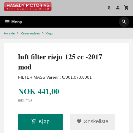
Gå
til
innholdet
Meny
Forside
Reservedeler
Rieju
luft filter rieju 125 cc -2017
mod
FILTER MASS Varenr.: 0/001.070.6001
NOK
441,00
inkl. mva.
Kjøp
Ønskeliste