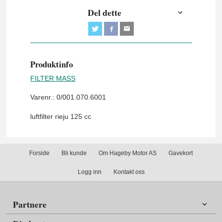
Del dette
Produktinfo
FILTER MASS
Varenr.: 0/001.070.6001
luftfilter rieju 125 cc
Forside
Bli kunde
Om Hageby Motor AS
Gavekort
Logg inn
Kontakt oss
Partnere