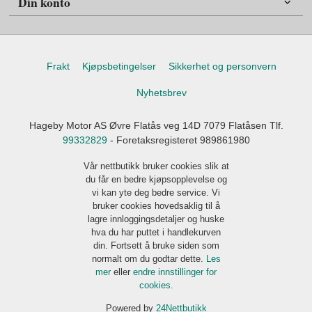
Din konto
Frakt
Kjøpsbetingelser
Sikkerhet og personvern
Nyhetsbrev
Hageby Motor AS Øvre Flatås veg 14D 7079 Flatåsen Tlf.
99332829
- Foretaksregisteret 989861980
Vår nettbutikk bruker cookies slik at
du får en bedre kjøpsopplevelse og
vi kan yte deg bedre service. Vi
bruker cookies hovedsaklig til å
lagre innloggingsdetaljer og huske
hva du har puttet i handlekurven
din. Fortsett å bruke siden som
normalt om du godtar dette.
Les
mer
eller
endre innstillinger for
cookies.
Powered by
24Nettbutikk