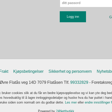
G
Frakt
Kjøpsbetingelser
Sikkerhet og personvern
Nyhetsb
vre Flatås veg 14D 7079 Flatåsen Tlf.
99332829
- Foretaksre
k bruker cookies slik at du får en bedre kjøpsopplevelse og vi kan yte deg bed
s hovedsaklig til å lagre innloggingsdetaljer og huske hva du har puttet i han
 bruke siden som normalt om du godtar dette.
Les mer
eller
endre innstillinger 
Powered by
24Nettbutikk