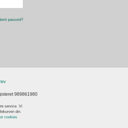
lemt passord?
rev
gisteret 989861980
re service. Vi
dlekurven din.
for cookies.