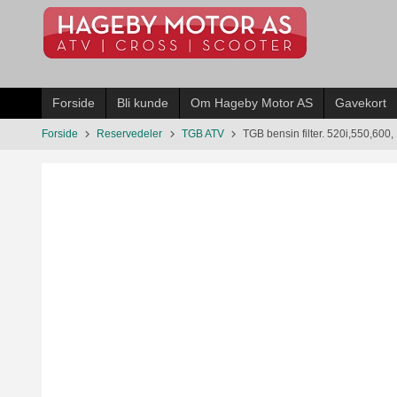
Gå
til
innholdet
Forside
Bli kunde
Om Hageby Motor AS
Gavekort
Forside
Reservedeler
TGB ATV
TGB bensin filter. 520i,550,600,