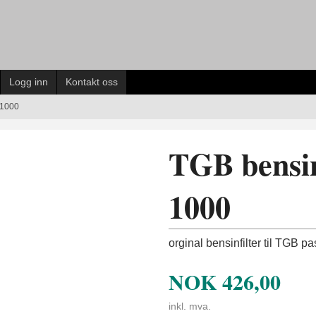
Logg inn
Kontakt oss
 1000
TGB bensin 
1000
orginal bensinfilter til TGB pa
NOK
426,00
inkl. mva.