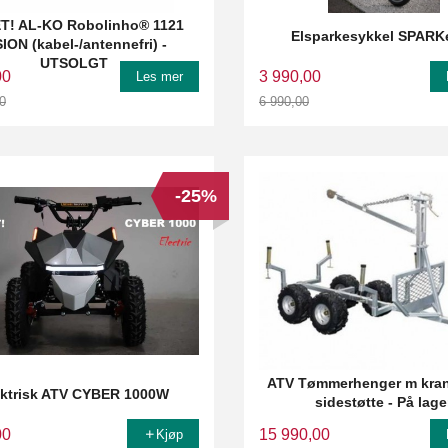
T! AL-KO Robolinho® 1121
Elsparkesykkel SPARK
SION (kabel-/antennefri) -
UTSOLGT
00
3 990,00
Les mer
0
6 990,00
Rabatt
-25%
ATV Tømmerhenger m kran
ektrisk ATV CYBER 1000W
sidestøtte - På lage
00
15 990,00
Kjøp