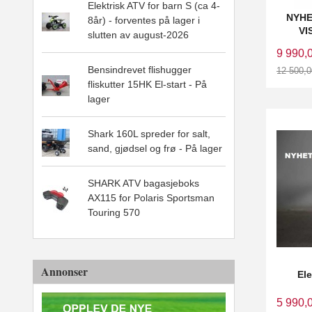
Elektrisk ATV for barn S (ca 4-
NYHE
8år) - forventes på lager i
VI
slutten av august-2026
9 990,
Bensindrevet flishugger
12 500,0
Rabatt
fliskutter 15HK El-start - På
lager
Shark 160L spreder for salt,
sand, gjødsel og frø - På lager
SHARK ATV bagasjeboks
AX115 for Polaris Sportsman
Touring 570
Annonser
El
5 990,