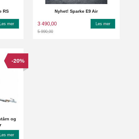
e RS
Nyhet! Sparke E9 Air
3 490,00
Les mer
Les mer
5 990,00
Rabatt
-20%
tårn og
r
Les mer