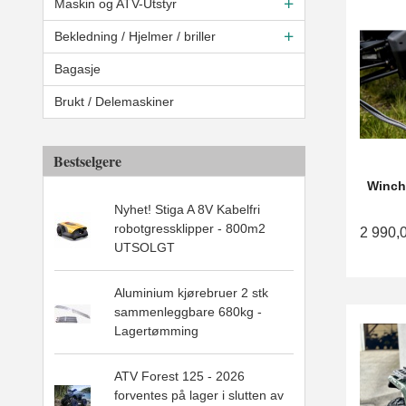
Maskin og ATV-Utstyr
Bekledning / Hjelmer / briller
Bagasje
Brukt / Delemaskiner
Bestselgere
Winch
Nyhet! Stiga A 8V Kabelfri
robotgressklipper - 800m2
2 990,
UTSOLGT
Aluminium kjørebruer 2 stk
sammenleggbare 680kg -
Lagertømming
ATV Forest 125 - 2026
forventes på lager i slutten av