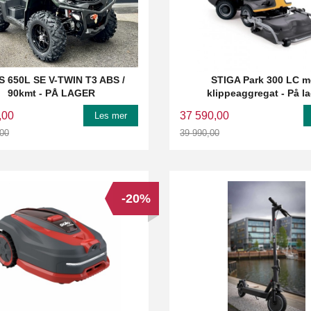
 650L SE V-TWIN T3 ABS /
STIGA Park 300 LC 
90kmt - PÅ LAGER
klippeaggregat - På l
,00
37 590,00
Les mer
,00
39 990,00
Rabatt
-20%