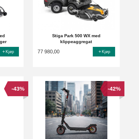
med
Stiga Park 500 WX med
ager
klippeaggregat
77 980,00
Kjøp
Kjøp
-43%
-42%