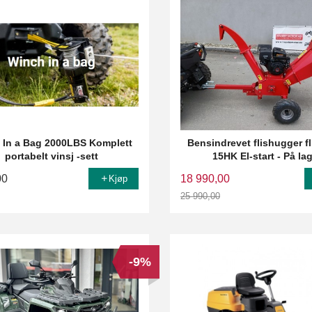
 In a Bag 2000LBS Komplett
Bensindrevet flishugger fl
portabelt vinsj -sett
15HK El-start - På la
00
18 990,00
Kjøp
25 990,00
Rabatt
-9%