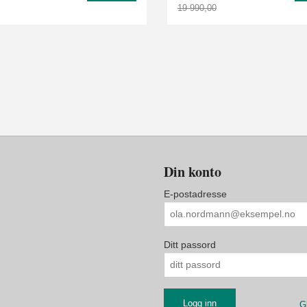
19 990,00
Rabatt
Din konto
E-postadresse
Ditt passord
G