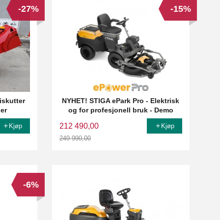
-27%
-15%
iskutter
NYHET! STIGA ePark Pro - Elektrisk
ger
og for profesjonell bruk - Demo
212 490,00
Kjøp
Kjøp
249 990,00
Rabatt
-6%