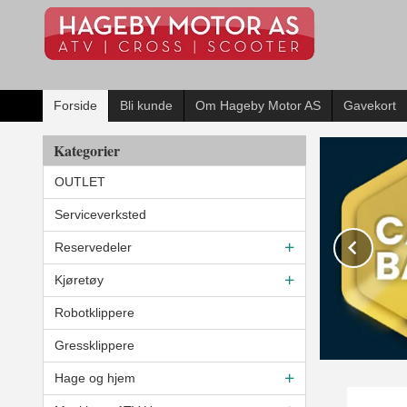
Gå
til
innholdet
Forside
Bli kunde
Om Hageby Motor AS
Gavekort
Kategorier
OUTLET
Serviceverksted
Pre
Reservedeler
Kjøretøy
Robotklippere
Gressklippere
Hage og hjem