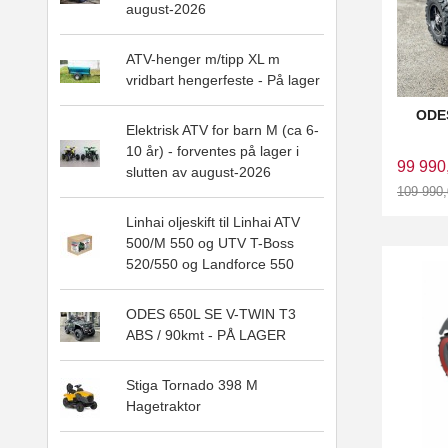
august-2026
ATV-henger m/tipp XL m
vridbart hengerfeste - På lager
ODES
Elektrisk ATV for barn M (ca 6-
10 år) - forventes på lager i
99 990
slutten av august-2026
109 990
Rabatt
Linhai oljeskift til Linhai ATV
500/M 550 og UTV T-Boss
520/550 og Landforce 550
ODES 650L SE V-TWIN T3
ABS / 90kmt - PÅ LAGER
Stiga Tornado 398 M
Hagetraktor