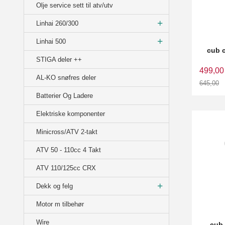
Olje service sett til atv/utv
Linhai 260/300
Linhai 500
cub c
STIGA deler ++
499,00
AL-KO snøfres deler
645,00
Rabatt
Batterier Og Ladere
Elektriske komponenter
Minicross/ATV 2-takt
ATV 50 - 110cc 4 Takt
ATV 110/125cc CRX
Dekk og felg
Motor m tilbehør
Wire
cub 