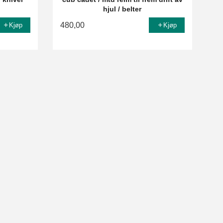
hjul / belter
480,00
Kjøp
Kjøp