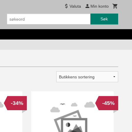
Valuta
Min konto
Søk
-34%
-45%