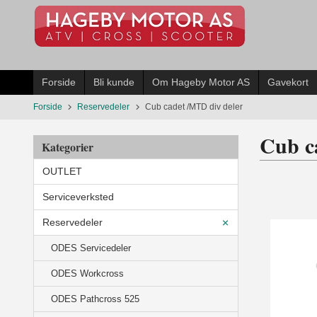
Gå
til
innholdet
Forside
Bli kunde
Om Hageby Motor AS
Gavekort
Forside
Reservedeler
Cub cadet /MTD div deler
Cub c
Kategorier
OUTLET
Serviceverksted
Reservedeler
ODES Servicedeler
ODES Workcross
ODES Pathcross 525