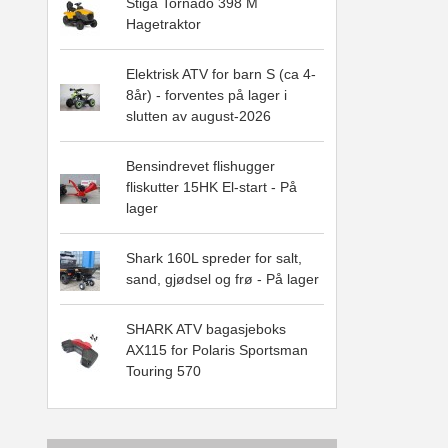
Stiga Tornado 398 M
Hagetraktor
Elektrisk ATV for barn S (ca 4-
8år) - forventes på lager i
slutten av august-2026
Bensindrevet flishugger
fliskutter 15HK El-start - På
lager
Shark 160L spreder for salt,
sand, gjødsel og frø - På lager
SHARK ATV bagasjeboks
AX115 for Polaris Sportsman
Touring 570