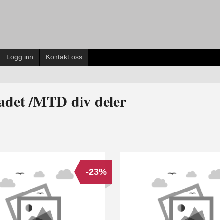
Logg inn
Kontakt oss
adet /MTD div deler
-23%