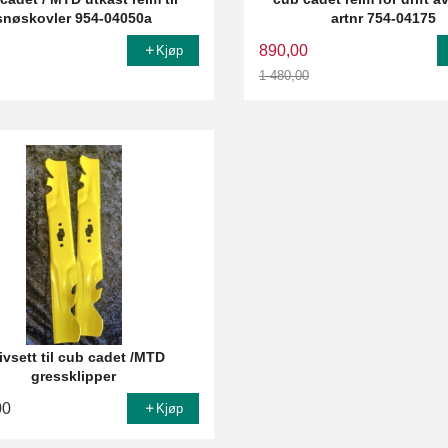
snøskovler 954-04050a
artnr 754-04175
890,00
Kjøp
1 480,00
Rabatt
ivsett til cub cadet /MTD
gressklipper
00
Kjøp