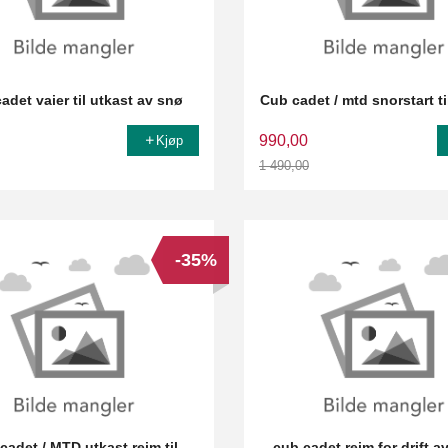
adet vaier til utkast av snø
Cub cadet / mtd snorstart ti
990,00
Kjøp
1 490,00
Rabatt
-35%
cadet / MTD utkast reim til
cub cadet reim for drift a