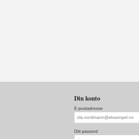
Din konto
E-postadresse
Ditt passord