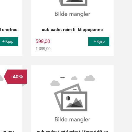
l snøfres
cub cadet reim til klippepanne
599,00
Kjøp
Kjøp
1 099,00
Rabatt
-40%
v kniver
cub cadet / mtd reim til frem drift av