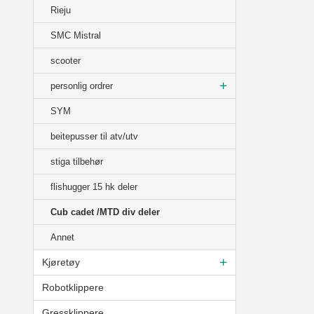
Rieju
SMC Mistral
scooter
personlig ordrer
SYM
beitepusser til atv/utv
stiga tilbehør
flishugger 15 hk deler
Cub cadet /MTD div deler
Annet
Kjøretøy
Robotklippere
Gressklippere