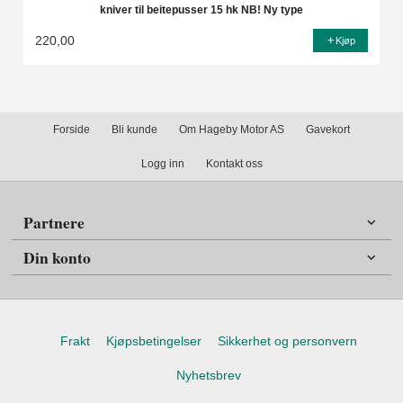
kniver til beitepusser 15 hk NB! Ny type
220,00
Kjøp
Forside
Bli kunde
Om Hageby Motor AS
Gavekort
Logg inn
Kontakt oss
Partnere
Din konto
Frakt
Kjøpsbetingelser
Sikkerhet og personvern
Nyhetsbrev