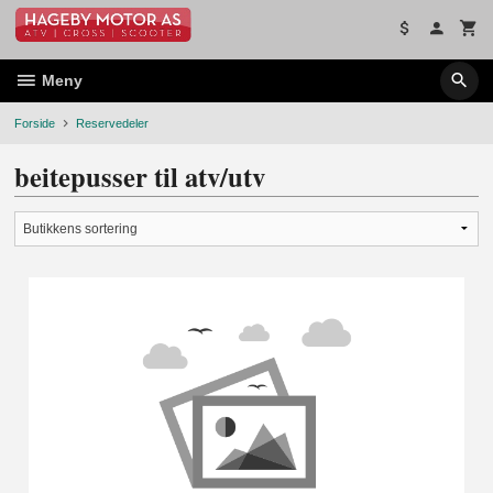
Gå
til
innholdet
Meny
Forside
Reservedeler
beitepusser til atv/utv