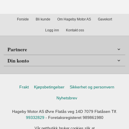
Forside
Bli kunde
Om Hageby Motor AS
Gavekort
Logg inn
Kontakt oss
Partnere
Din konto
Frakt
Kjøpsbetingelser
Sikkerhet og personvern
Nyhetsbrev
Hageby Motor AS Øvre Flatås veg 14D 7079 Flatåsen Tlf.
99332829
- Foretaksregisteret 989861980
Vår nettbutikk bruker cookies slik at