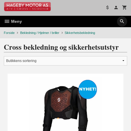
Gå
til
innholdet
Meny
Forside
Bekledning / Hjelmer / briller
Sikkerhetsbekledning
Cross bekledning og sikkerhetsutstyr