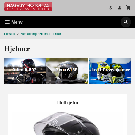
Gå
til
innholdet
Meny
Forside
Bekledning / Hjelmer / briller
Hjelmer
Helhjelm