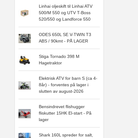
Linhai oljeskift til Linhai ATV
500/M 550 og UTV T-Boss
520/550 og Landforce 550
ODES 650L SE V-TWIN T3
ABS / 90kmt - PÅ LAGER
Stiga Tornado 398 M
Hagetraktor
Elektrisk ATV for barn S (ca 4-
8år) - forventes på lager i
slutten av august-2026
Bensindrevet flishugger
fliskutter 15HK El-start - På
lager
Shark 160L spreder for salt,