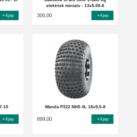
elektrisk miniatv - 13x5.00-6
300,00
Kjøp
Kjøp
7-10
Wanda P322 NHS 4L 18x9,5-8
899,00
Kjøp
Kjøp