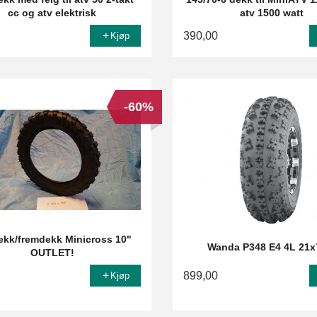
cc og atv elektrisk
atv 1500 watt
390,00
Kjøp
-60%
kk/fremdekk Minicross 10"
Wanda P348 E4 4L 21x
OUTLET!
899,00
Kjøp