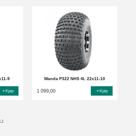
x11-9
Wanda P322 NHS 4L 22x11-10
1 099,00
Kjøp
Kjøp
 ›