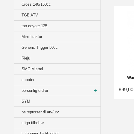
Cross 140/150cc
TGB ATV
tao coyote 125
Mini Traktor
Generic Trigger 50cc
Rieju
SMC Mistral
Wa
scooter
899,00
personlig ordrer
SYM
beitepusser til atv/utv
stiga tilbehør
flishugger 15 hk deler