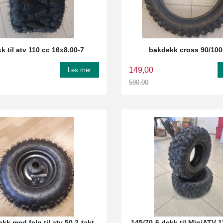
k til atv 110 cc 16x8.00-7
bakdekk cross 90/100
149,00
Les mer
590,00
Rabatt
kk med felg til atv 50 2-takt
145/70-6 dekk til MiniATV 1