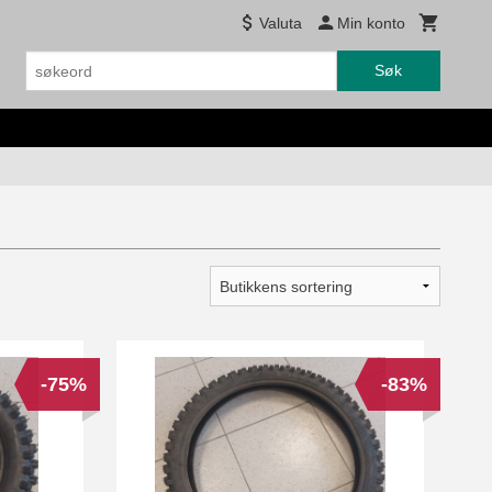
Valuta
Min konto
Søk
-75%
-83%