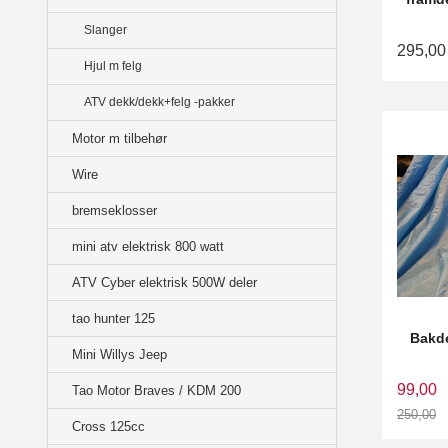
Slanger
295,00
Hjul m felg
ATV dekk/dekk+felg -pakker
Motor m tilbehør
Wire
bremseklosser
mini atv elektrisk 800 watt
ATV Cyber elektrisk 500W deler
tao hunter 125
Bakde
Mini Willys Jeep
99,00
Tao Motor Braves / KDM 200
250,00
Cross 125cc
Rabatt