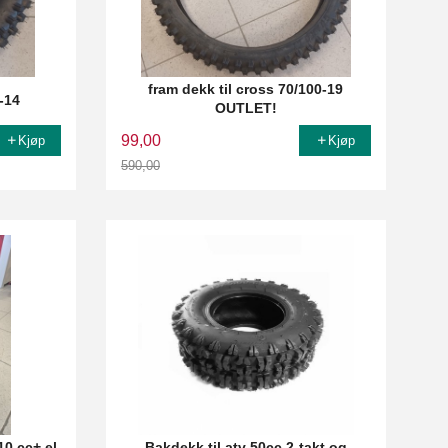
fram dekk til cross 70/100-19
-14
OUTLET!
99,00
Kjøp
Kjøp
590,00
Rabatt
10 cc+ el
Bakdekk til atv 50cc 2-takt og