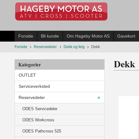
Gå
til
innholdet
Forside
Bli kunde
Om Hageby Motor AS
Gavekort
Forside
Reservedeler
Dekk og felg
Dekk
Dekk
Kategorier
OUTLET
Serviceverksted
Reservedeler
ODES Servicedeler
ODES Workcross
ODES Pathcross 525