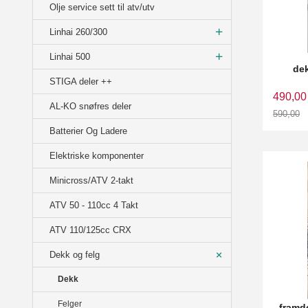
Olje service sett til atv/utv
Linhai 260/300
Linhai 500
dek
STIGA deler ++
490,00
AL-KO snøfres deler
590,00
Rabatt
Batterier Og Ladere
Elektriske komponenter
Minicross/ATV 2-takt
ATV 50 - 110cc 4 Takt
ATV 110/125cc CRX
Dekk og felg
Dekk
Felger
framde