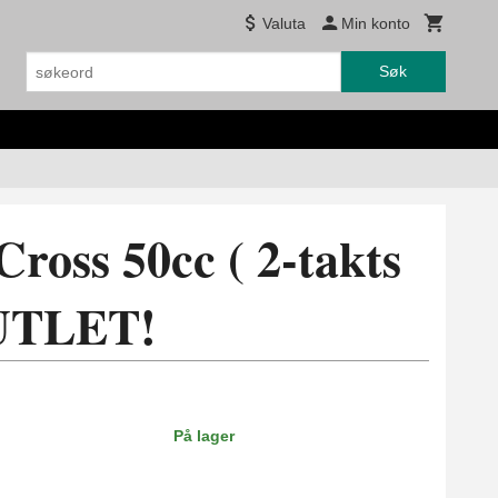
Valuta
Min konto
Søk
ross 50cc ( 2-takts
OUTLET!
På lager