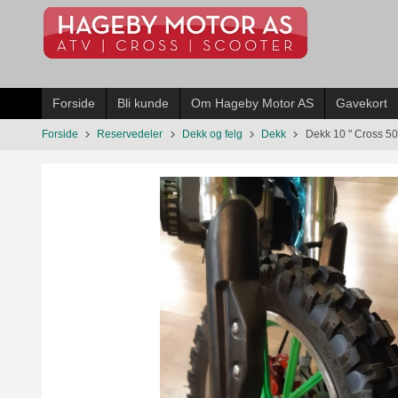
Gå
til
innholdet
Forside
Bli kunde
Om Hageby Motor AS
Gavekort
Forside
Reservedeler
Dekk og felg
Dekk
Dekk 10 " Cross 50