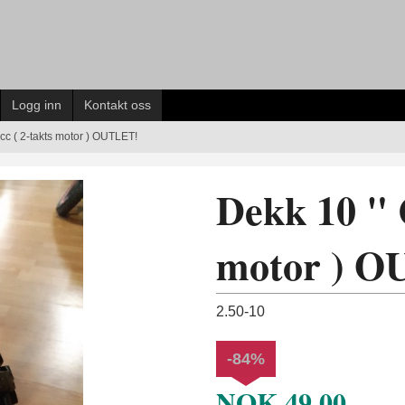
Logg inn
Kontakt oss
cc ( 2-takts motor ) OUTLET!
Dekk 10 " C
motor ) 
2.50-10
-84%
NOK
49,00