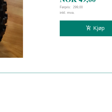
Førpris:
299,00
Rabatt
inkl. mva.
Kjøp