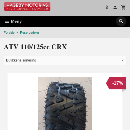
Gå
til
innholdet
Meny
Forside
Reservedeler
ATV 110/125cc CRX
-17%