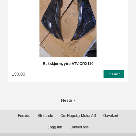
Bakskjerm, ytre ATV CRX110
190,00
Les mer
Neste ›
Forside
Bli kunde
Om Hageby Motor AS
Gavekort
Logg inn
Kontakt oss