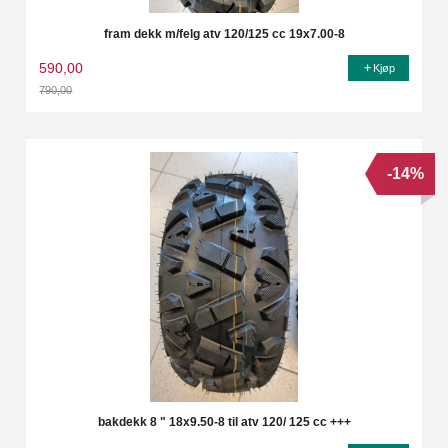
fram dekk m/felg atv 120/125 cc 19x7.00-8
590,00
Kjøp
790,00
Rabatt
-14%
bakdekk 8 " 18x9.50-8 til atv 120/ 125 cc +++