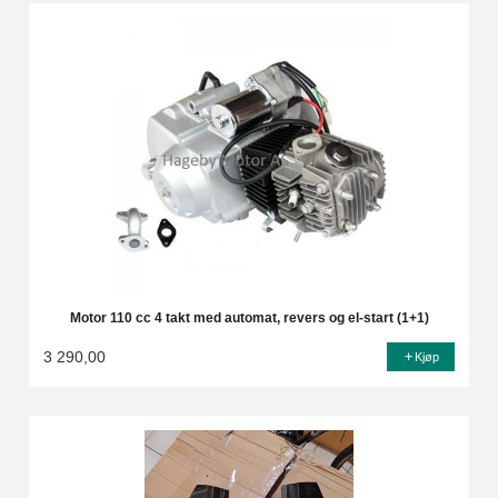
Motor 110 cc 4 takt med automat, revers og el-start (1+1)
3 290,00
Kjøp