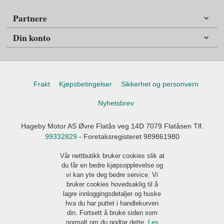
Partnere
Din konto
Frakt
Kjøpsbetingelser
Sikkerhet og personvern
Nyhetsbrev
Hageby Motor AS Øvre Flatås veg 14D 7079 Flatåsen Tlf.
99332829
- Foretaksregisteret 989861980
Vår nettbutikk bruker cookies slik at
du får en bedre kjøpsopplevelse og
vi kan yte deg bedre service. Vi
bruker cookies hovedsaklig til å
lagre innloggingsdetaljer og huske
hva du har puttet i handlekurven
din. Fortsett å bruke siden som
normalt om du godtar dette.
Les