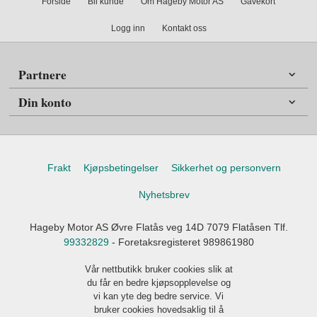
Forside
Bli kunde
Om Hageby Motor AS
Gavekort
Logg inn
Kontakt oss
Partnere
Din konto
Frakt
Kjøpsbetingelser
Sikkerhet og personvern
Nyhetsbrev
Hageby Motor AS Øvre Flatås veg 14D 7079 Flatåsen Tlf.
99332829
- Foretaksregisteret 989861980
Vår nettbutikk bruker cookies slik at
du får en bedre kjøpsopplevelse og
vi kan yte deg bedre service. Vi
bruker cookies hovedsaklig til å