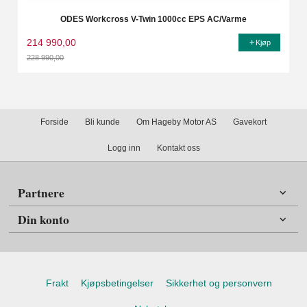
ODES Workcross V-Twin 1000cc EPS AC/Varme
214 990,00
Kjøp
228 990,00
Rabatt
Forside
Bli kunde
Om Hageby Motor AS
Gavekort
Logg inn
Kontakt oss
Partnere
Din konto
Frakt
Kjøpsbetingelser
Sikkerhet og personvern