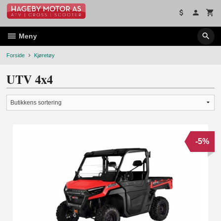
Gå
til
innholdet
Meny
Forside
Kjøretøy
UTV 4x4
-5%