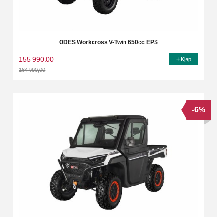
ODES Workcross V-Twin 650cc EPS
155 990,00
Kjøp
164 990,00
Rabatt
-6%