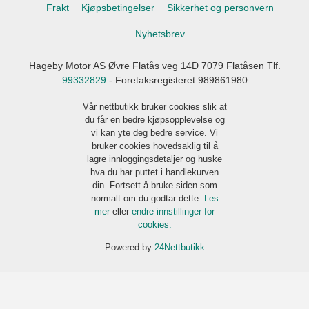
Frakt
Kjøpsbetingelser
Sikkerhet og personvern
Nyhetsbrev
Hageby Motor AS Øvre Flatås veg 14D 7079 Flatåsen Tlf.
99332829
- Foretaksregisteret 989861980
Vår nettbutikk bruker cookies slik at
du får en bedre kjøpsopplevelse og
vi kan yte deg bedre service. Vi
bruker cookies hovedsaklig til å
lagre innloggingsdetaljer og huske
hva du har puttet i handlekurven
din. Fortsett å bruke siden som
normalt om du godtar dette.
Les
mer
eller
endre innstillinger for
cookies.
Powered by
24Nettbutikk