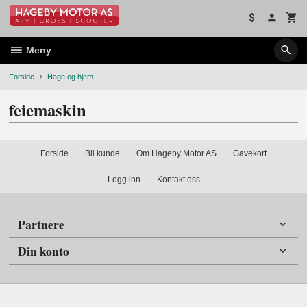
Gå
til
innholdet
Meny
Forside
Hage og hjem
feiemaskin
Forside
Bli kunde
Om Hageby Motor AS
Gavekort
Logg inn
Kontakt oss
Partnere
Din konto