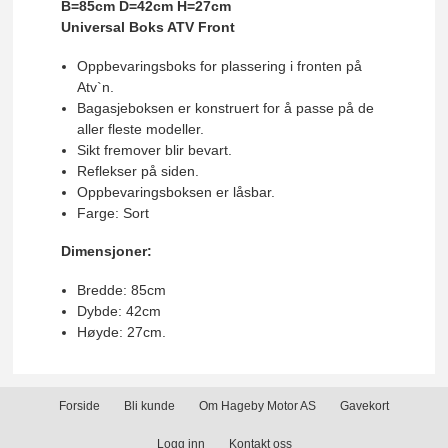
B=85cm D=42cm H=27cm
Universal Boks ATV Front
Oppbevaringsboks for plassering i fronten på
Atv`n.
Bagasjeboksen er konstruert for å passe på de
aller fleste modeller.
Sikt fremover blir bevart.
Reflekser på siden.
Oppbevaringsboksen er låsbar.
Farge: Sort
Dimensjoner:
Bredde: 85cm
Dybde: 42cm
Høyde: 27cm.
Forside
Bli kunde
Om Hageby Motor AS
Gavekort
Logg inn
Kontakt oss