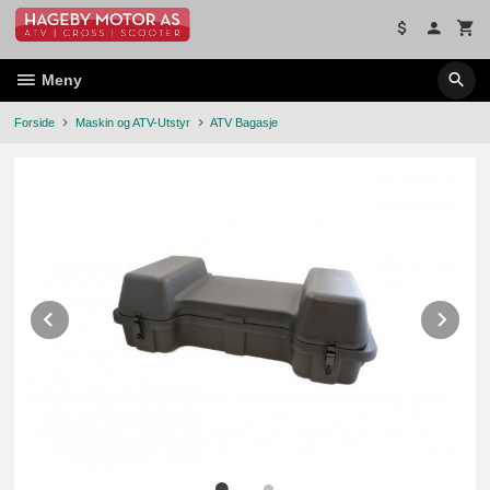
Gå
til
innholdet
Meny
Forside
Maskin og ATV-Utstyr
ATV Bagasje
Prev
Ne