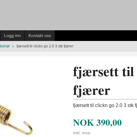
Logg inn
Kontakt oss
ilbehør
fjærsett til clickn go 2.0 3 stk fjærer
fjærsett til
fjærer
fjærsett til clickn go 2.0 3 stk 
NOK
390,00
inkl. mva.