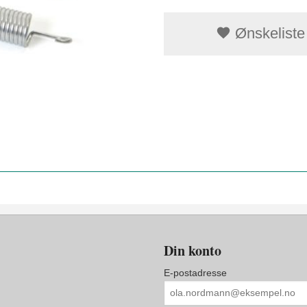
Ønskeliste
Din konto
E-postadresse