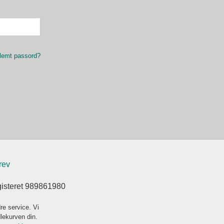
lemt passord?
rev
gisteret 989861980
re service. Vi
dlekurven din.