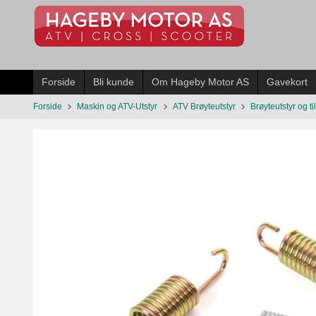
Gå
til
innholdet
Forside
Bli kunde
Om Hageby Motor AS
Gavekort
Forside
Maskin og ATV-Utstyr
ATV Brøyteutstyr
Brøyteutstyr og t