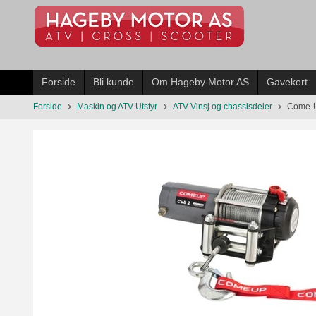
Gå
til
innholdet
Forside
Bli kunde
Om Hageby Motor AS
Gavekort
Forside
Maskin og ATV-Utstyr
ATV Vinsj og chassisdeler
Come-Up