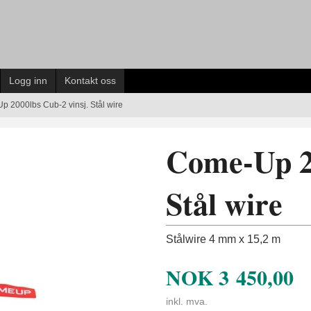
Logg inn
Kontakt oss
 2000lbs Cub-2 vinsj. Stål wire
Come-Up 20
Stål wire
Stålwire 4 mm x 15,2 m
NOK
3 450,00
inkl. mva.