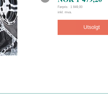
Førpris:
1 849,00
Rabatt
inkl. mva.
Utsolgt