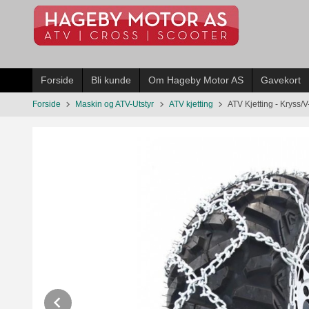
Gå
til
innholdet
Forside
Bli kunde
Om Hageby Motor AS
Gavekort
Forside
Maskin og ATV-Utstyr
ATV kjetting
ATV Kjetting - Kryss/
Prev