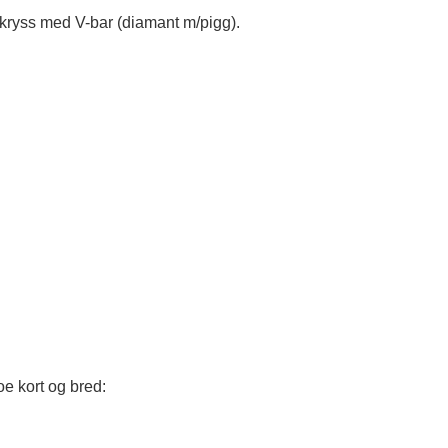
i kryss med V-bar (diamant m/pigg).
e kort og bred: