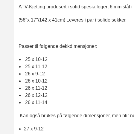
ATV-Kjetting produsert i solid spesiallegert 6 mm stål 
(56"x 17"/142 x 41cm) Leveres i par i solide sekker.
Passer til følgende dekkdimensjoner:
25 x 10-12
25 x 11-12
26 x 9-12
26 x 10-12
26 x 11-12
26 x 12-12
26 x 11-14
Kan også brukes på følgende dimensjoner, men blir no
27 x 9-12