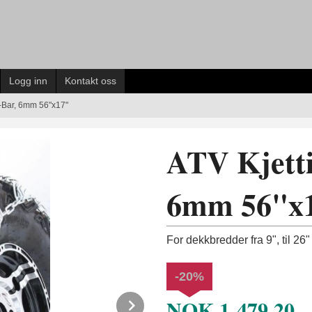
Logg inn
Kontakt oss
V-Bar, 6mm 56"x17"
ATV Kjetti
6mm 56"x
For dekkbredder fra 9", til 26
-20%
NOK
1 479,20
Next