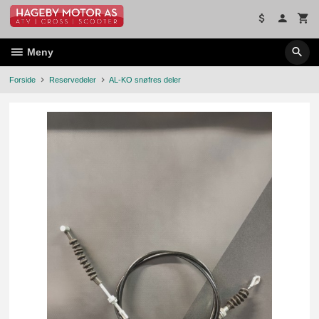
Gå
til
innholdet
Meny
Forside
Reservedeler
AL-KO snøfres deler