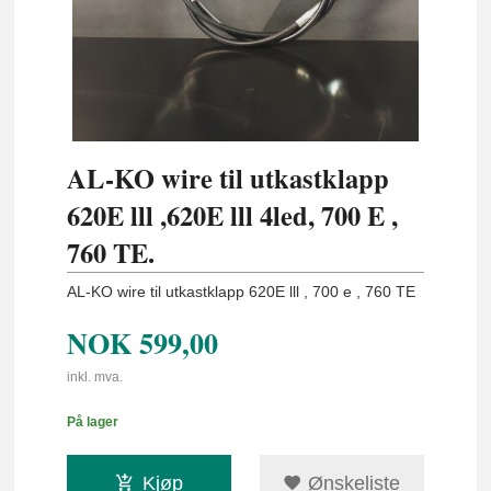
AL-KO wire til utkastklapp
620E lll ,620E lll 4led, 700 E ,
760 TE.
AL-KO wire til utkastklapp 620E lll , 700 e , 760 TE
NOK
599,00
inkl. mva.
På lager
Kjøp
Ønskeliste