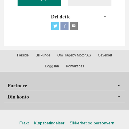
Del dette
Forside
Bli kunde
Om Hageby Motor AS
Gavekort
Logg inn
Kontakt oss
Partnere
Din konto
Frakt
Kjøpsbetingelser
Sikkerhet og personvern