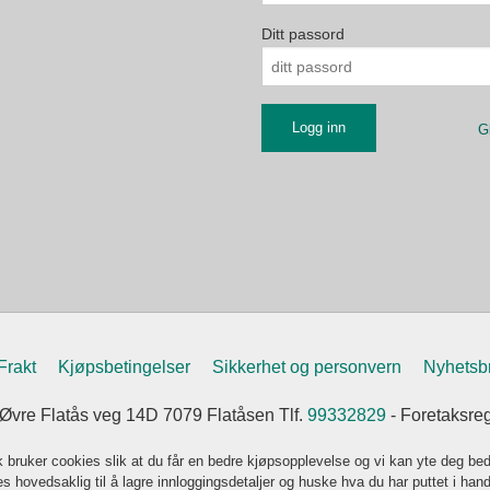
Ditt passord
G
Frakt
Kjøpsbetingelser
Sikkerhet og personvern
Nyhetsb
vre Flatås veg 14D 7079 Flatåsen Tlf.
99332829
- Foretaksre
k bruker cookies slik at du får en bedre kjøpsopplevelse og vi kan yte deg bed
s hovedsaklig til å lagre innloggingsdetaljer og huske hva du har puttet i han