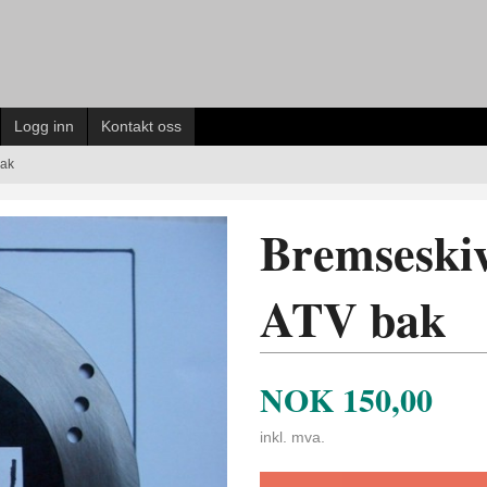
Logg inn
Kontakt oss
bak
Bremseskiv
ATV bak
NOK
150,00
inkl. mva.