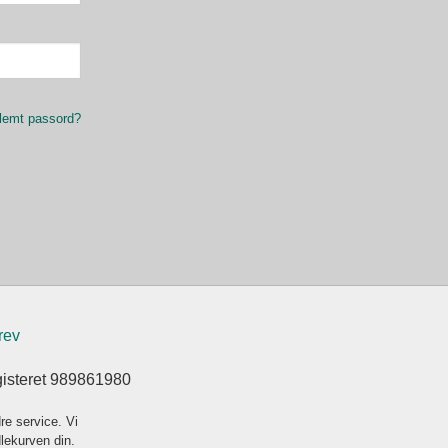
lemt passord?
rev
gisteret 989861980
re service. Vi
dlekurven din.