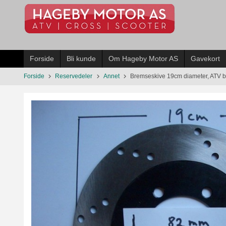
Gå
til
innholdet
Forside
Bli kunde
Om Hageby Motor AS
Gavekort
Forside
Reservedeler
Annet
Bremseskive 19cm diameter, ATV 