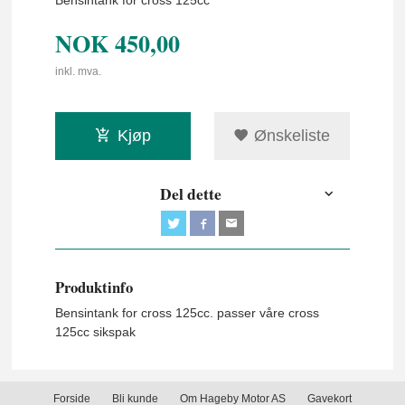
Bensintank for cross 125cc
NOK
450,00
inkl. mva.
Kjøp
Ønskeliste
Del dette
Produktinfo
Bensintank for cross 125cc. passer våre cross
125cc sikspak
Forside
Bli kunde
Om Hageby Motor AS
Gavekort