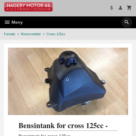
Gå
til
innholdet
Meny
Forside
Reservedeler
Cross 125cc
Bensintank for cross 125cc -