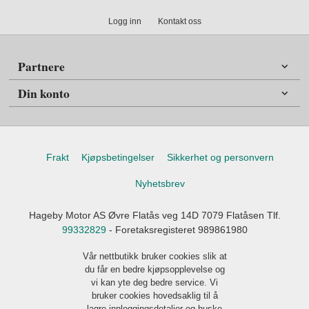
Logg inn
Kontakt oss
Partnere
Din konto
Frakt
Kjøpsbetingelser
Sikkerhet og personvern
Nyhetsbrev
Hageby Motor AS Øvre Flatås veg 14D 7079 Flatåsen Tlf.
99332829
- Foretaksregisteret 989861980
Vår nettbutikk bruker cookies slik at
du får en bedre kjøpsopplevelse og
vi kan yte deg bedre service. Vi
bruker cookies hovedsaklig til å
lagre innloggingsdetaljer og huske