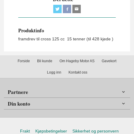
Produktinfo
framdrev til cross 125 cc 15 tenner (til 428 kjede )
Forside
Bli kunde
Om Hageby Motor AS
Gavekort
Logg inn
Kontakt oss
Partnere
Din konto
Frakt
Kjøpsbetingelser
Sikkerhet og personvern