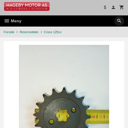
Gå
til
innholdet
Meny
Forside
Reservedeler
Cross 125cc