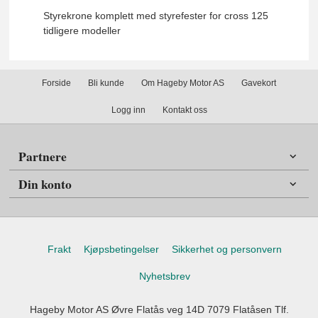
Styrekrone komplett med styrefester for cross 125
tidligere modeller
Forside
Bli kunde
Om Hageby Motor AS
Gavekort
Logg inn
Kontakt oss
Partnere
Din konto
Frakt
Kjøpsbetingelser
Sikkerhet og personvern
Nyhetsbrev
Hageby Motor AS Øvre Flatås veg 14D 7079 Flatåsen Tlf.