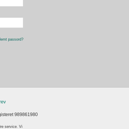
lemt passord?
rev
gisteret 989861980
re service. Vi