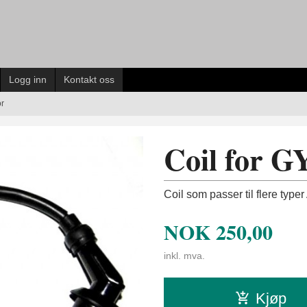
Logg inn
Kontakt oss
or
Coil for G
Coil som passer til flere ty
NOK
250,00
inkl. mva.
Kjøp