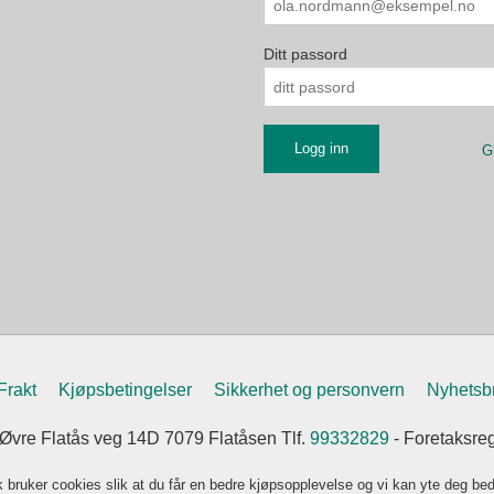
Ditt passord
G
Frakt
Kjøpsbetingelser
Sikkerhet og personvern
Nyhetsb
vre Flatås veg 14D 7079 Flatåsen Tlf.
99332829
- Foretaksre
k bruker cookies slik at du får en bedre kjøpsopplevelse og vi kan yte deg bed