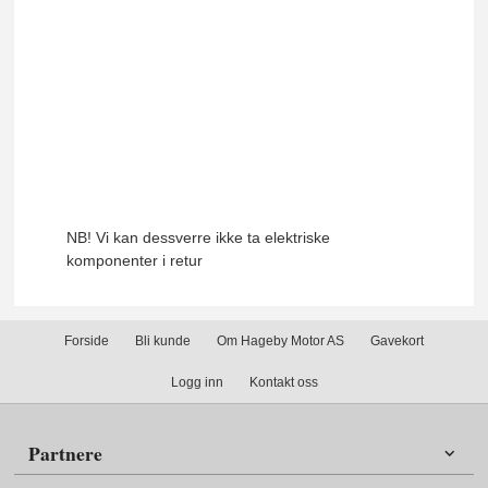
NB! Vi kan dessverre ikke ta elektriske
komponenter i retur
Forside
Bli kunde
Om Hageby Motor AS
Gavekort
Logg inn
Kontakt oss
Partnere