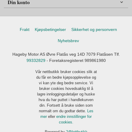
Din konto
Frakt
Kjøpsbetingelser
Sikkerhet og personvern
Nyhetsbrev
Hageby Motor AS Øvre Flatås veg 14D 7079 Flatåsen Tlf.
99332829
- Foretaksregisteret 989861980
Vår nettbutikk bruker cookies slik at
du får en bedre kjøpsopplevelse og
vi kan yte deg bedre service. Vi
bruker cookies hovedsaklig til å
lagre innloggingsdetaljer og huske
hva du har puttet i handlekurven
din. Fortsett å bruke siden som
normalt om du godtar dette.
Les
mer
eller
endre innstillinger for
cookies.
Powered by
24Nettbutikk