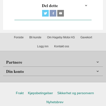
Del dette
Forside
Bli kunde
Om Hageby Motor AS
Gavekort
Logg inn
Kontakt oss
Partnere
Din konto
Frakt
Kjøpsbetingelser
Sikkerhet og personvern
Nyhetsbrev