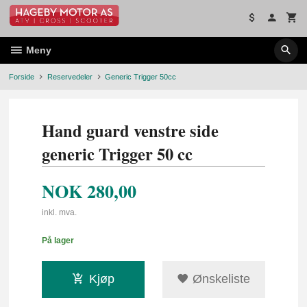
Gå
til
innholdet
Meny
Forside
Reservedeler
Generic Trigger 50cc
Hand guard venstre side
generic Trigger 50 cc
NOK
280,00
inkl. mva.
På lager
Kjøp
Ønskeliste