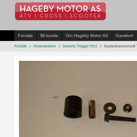
Gå
til
innholdet
Forside
Bli kunde
Om Hageby Motor AS
Gavekort
Forside
Reservedeler
Generic Trigger 50cc
Kjedestrammersett 