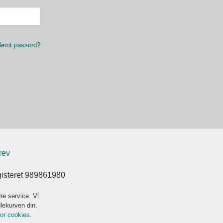
lemt passord?
rev
gisteret 989861980
re service. Vi
dlekurven din.
for cookies.