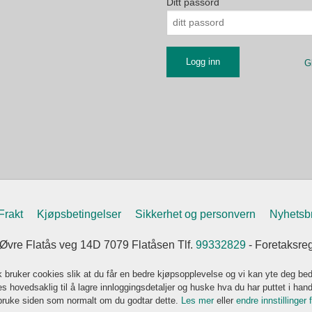
Ditt passord
G
Frakt
Kjøpsbetingelser
Sikkerhet og personvern
Nyhetsb
vre Flatås veg 14D 7079 Flatåsen Tlf.
99332829
- Foretaksre
k bruker cookies slik at du får en bedre kjøpsopplevelse og vi kan yte deg bed
s hovedsaklig til å lagre innloggingsdetaljer og huske hva du har puttet i han
 bruke siden som normalt om du godtar dette.
Les mer
eller
endre innstillinger 