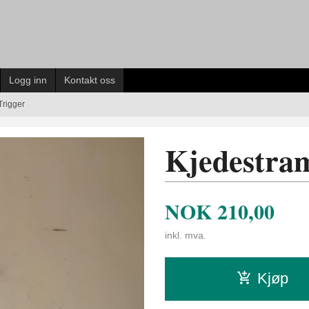
Logg inn
Kontakt oss
Trigger
Kjedestram
NOK
210,00
inkl. mva.
Kjøp