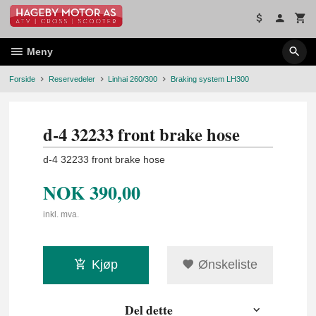
Gå
til
innholdet
Meny
Forside
Reservedeler
Linhai 260/300
Braking system LH300
d-4 32233 front brake hose
d-4 32233 front brake hose
NOK
390,00
inkl. mva.
Kjøp
Ønskeliste
Del dette