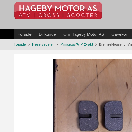
Gå
til
innholdet
Forside
Bli kunde
Om Hageby Motor AS
Gavekort
Forside
Reservedeler
Minicross/ATV 2-takt
Bremseklosser til Mi