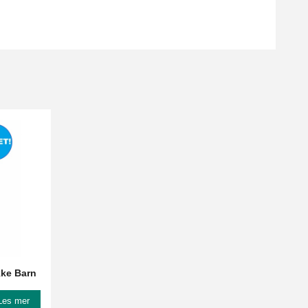
kke Barn
Les mer