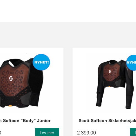
t Softcon "Body" Junior
Scott Softcon Sikkerhetsja
0
2 399,00
Les mer