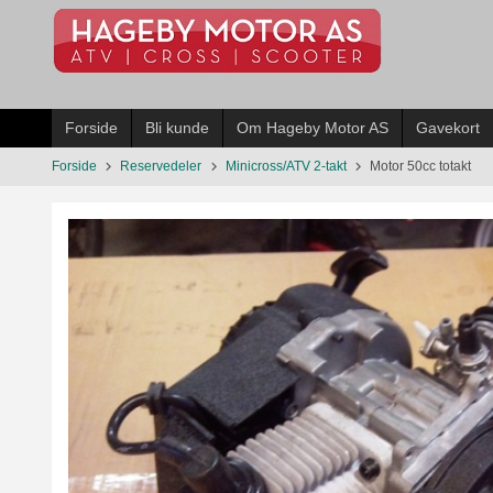
Gå
til
innholdet
Forside
Bli kunde
Om Hageby Motor AS
Gavekort
Forside
Reservedeler
Minicross/ATV 2-takt
Motor 50cc totakt