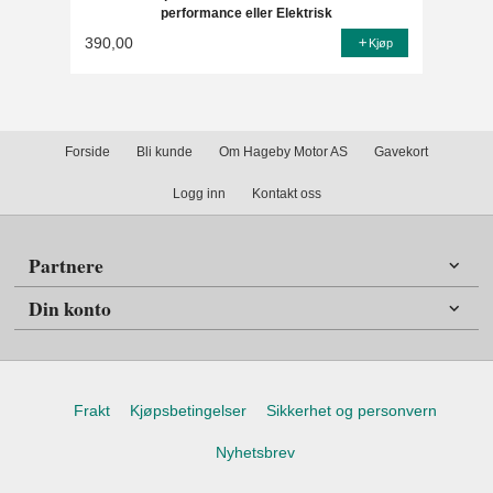
performance eller Elektrisk
390,00
Kjøp
Forside
Bli kunde
Om Hageby Motor AS
Gavekort
Logg inn
Kontakt oss
Partnere
Din konto
Frakt
Kjøpsbetingelser
Sikkerhet og personvern
Nyhetsbrev