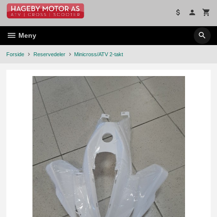
Gå
til
innholdet
Meny
Forside
Reservedeler
Minicross/ATV 2-takt