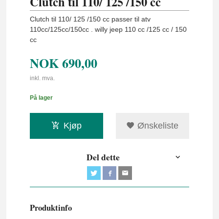
Clutch til 110/ 125 /150 cc
Clutch til 110/ 125 /150 cc passer til atv
110cc/125cc/150cc . willy jeep 110 cc /125 cc / 150
cc
NOK
690,00
inkl. mva.
På lager
Kjøp
Ønskeliste
Del dette
Produktinfo