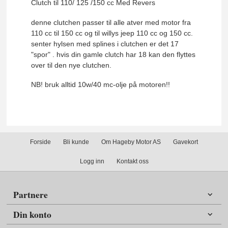
Clutch til 110/ 125 /150 cc Med Revers
denne clutchen passer til alle atver med motor fra
110 cc til 150 cc og til willys jeep 110 cc og 150 cc.
senter hylsen med splines i clutchen er det 17
"spor" . hvis din gamle clutch har 18 kan den flyttes
over til den nye clutchen.
NB! bruk alltid 10w/40 mc-olje på motoren!!
Forside
Bli kunde
Om Hageby Motor AS
Gavekort
Logg inn
Kontakt oss
Partnere
Din konto