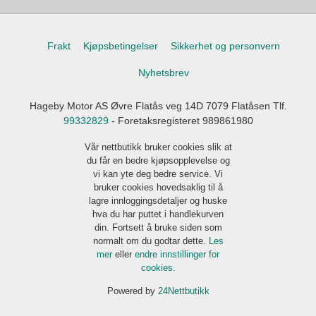
Frakt
Kjøpsbetingelser
Sikkerhet og personvern
Nyhetsbrev
Hageby Motor AS Øvre Flatås veg 14D 7079 Flatåsen Tlf.
99332829
- Foretaksregisteret 989861980
Vår nettbutikk bruker cookies slik at
du får en bedre kjøpsopplevelse og
vi kan yte deg bedre service. Vi
bruker cookies hovedsaklig til å
lagre innloggingsdetaljer og huske
hva du har puttet i handlekurven
din. Fortsett å bruke siden som
normalt om du godtar dette.
Les
mer
eller
endre innstillinger for
cookies.
Powered by
24Nettbutikk