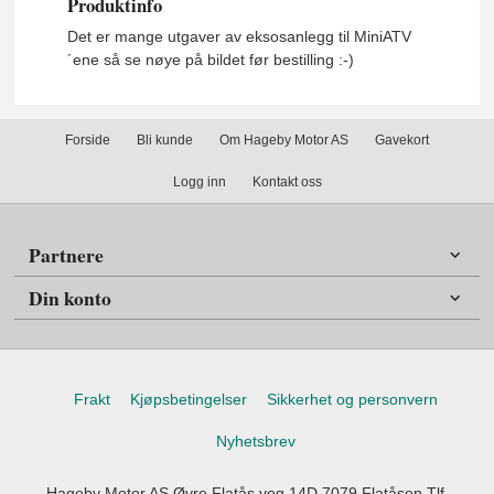
Produktinfo
Det er mange utgaver av eksosanlegg til MiniATV
´ene så se nøye på bildet før bestilling :-)
Forside
Bli kunde
Om Hageby Motor AS
Gavekort
Logg inn
Kontakt oss
Partnere
Din konto
Frakt
Kjøpsbetingelser
Sikkerhet og personvern
Nyhetsbrev
Hageby Motor AS Øvre Flatås veg 14D 7079 Flatåsen Tlf.