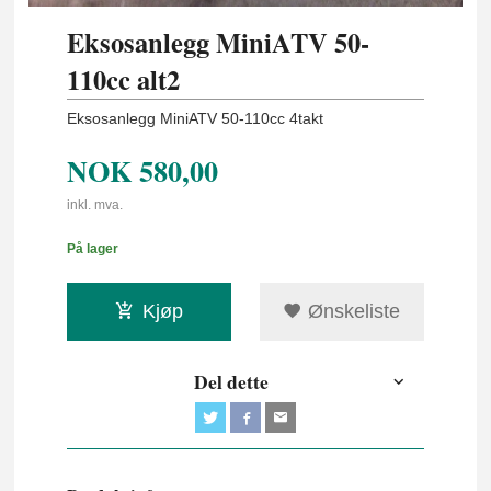
Eksosanlegg MiniATV 50-
110cc alt2
Eksosanlegg MiniATV 50-110cc 4takt
NOK
580,00
inkl. mva.
På lager
Kjøp
Ønskeliste
Del dette