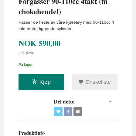
Forgasser 90-110cc 4takt (m
chokehendel)
Passer de fleste av våre kjøretøy med 90-110cc 4
takt motor liggende sylinder
NOK
590,00
inkl. mva.
På lager
Kjøp
Ønskeliste
Del dette
Produktinfo