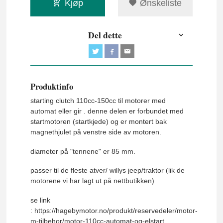
Kjøp
Ønskeliste
Del dette
Produktinfo
starting clutch 110cc-150cc til motorer med
automat eller gir . denne delen er forbundet med
startmotoren (startkjede) og er montert bak
magnethjulet på venstre side av motoren.
diameter på "tennene" er 85 mm.
passer til de fleste atver/ willys jeep/traktor (lik de
motorene vi har lagt ut på nettbutikken)
se link
: https://hagebymotor.no/produkt/reservedeler/motor-
m-tilbehor/motor-110cc-automat-og-elstart