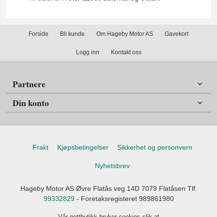
Forside
Bli kunde
Om Hageby Motor AS
Gavekort
Logg inn
Kontakt oss
Partnere
Din konto
Frakt
Kjøpsbetingelser
Sikkerhet og personvern
Nyhetsbrev
Hageby Motor AS Øvre Flatås veg 14D 7079 Flatåsen Tlf.
99332829
- Foretaksregisteret 989861980
Vår nettbutikk bruker cookies slik at