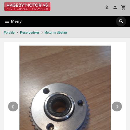
Gå
til
innholdet
Meny
Forside
Reservedeler
Motor m tilbehør
Prev
Ne