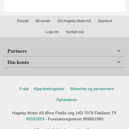
Forside
Bli kunde
Om Hageby Motor AS
Gavekort
Logg inn
Kontakt oss
Partnere
Din konto
Frakt
Kjøpsbetingelser
Sikkerhet og personvern
Nyhetsbrev
Hageby Motor AS Øvre Flatås veg 14D 7079 Flatåsen Tlf.
99332829
- Foretaksregisteret 989861980