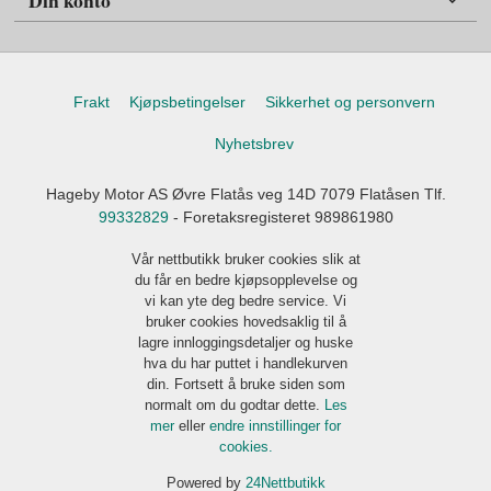
Din konto
Frakt
Kjøpsbetingelser
Sikkerhet og personvern
Nyhetsbrev
Hageby Motor AS Øvre Flatås veg 14D 7079 Flatåsen Tlf.
99332829
- Foretaksregisteret 989861980
Vår nettbutikk bruker cookies slik at
du får en bedre kjøpsopplevelse og
vi kan yte deg bedre service. Vi
bruker cookies hovedsaklig til å
lagre innloggingsdetaljer og huske
hva du har puttet i handlekurven
din. Fortsett å bruke siden som
normalt om du godtar dette.
Les
mer
eller
endre innstillinger for
cookies.
Powered by
24Nettbutikk