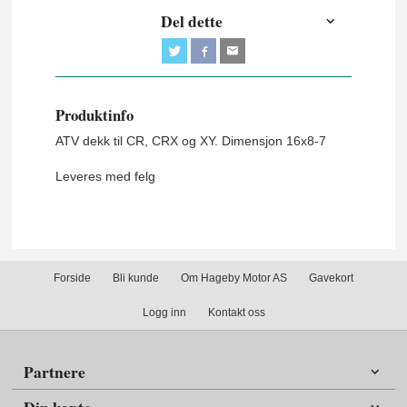
Del dette
Produktinfo
ATV dekk til CR, CRX og XY. Dimensjon 16x8-7
Leveres med felg
Forside
Bli kunde
Om Hageby Motor AS
Gavekort
Logg inn
Kontakt oss
Partnere