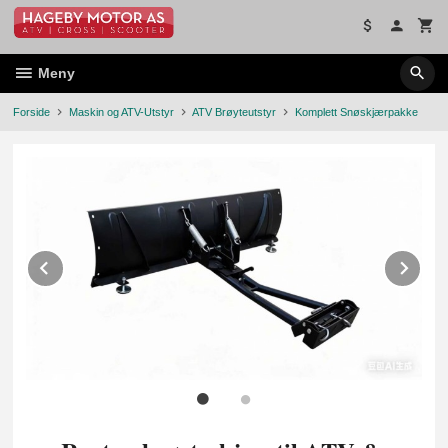
Gå
til
innholdet
Meny
Forside
Maskin og ATV-Utstyr
ATV Brøyteutstyr
Komplett Snøskjærpakke
Prev
Ne