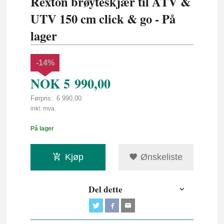
Rexton brøyteskjær til ATV &
UTV 150 cm click & go - På
lager
-14%
NOK
5 990,00
Førpris:
6 990,00
Rabatt
inkl. mva.
På lager
Kjøp
Ønskeliste
Del dette