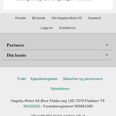
Forside
Bli kunde
Om Hageby Motor AS
Gavekort
Logg inn
Kontakt oss
Partnere
Din konto
Frakt
Kjøpsbetingelser
Sikkerhet og personvern
Nyhetsbrev
Hageby Motor AS Øvre Flatås veg 14D 7079 Flatåsen Tlf.
99332829
- Foretaksregisteret 989861980
Vår nettbutikk bruker cookies slik at